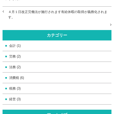
４月１日改正労働法が施行されます有給休暇の取得が義務化されま
す。
カテゴリー
会計 (1)
労務 (2)
法務 (2)
消費税 (6)
税務 (3)
経営 (3)